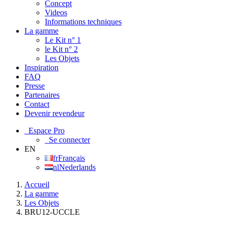
Concept
Videos
Informations techniques
La gamme
Le Kit n° 1
le Kit n° 2
Les Objets
Inspiration
FAQ
Presse
Partenaires
Contact
Devenir revendeur
Espace Pro
Se connecter
EN
fr
Français
nl
Nederlands
Accueil
La gamme
Les Objets
BRU12-UCCLE