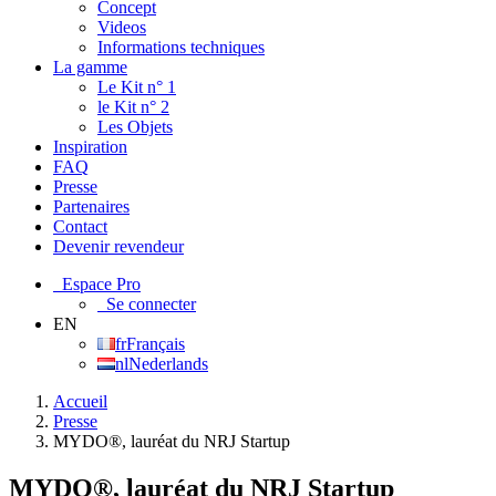
Concept
Videos
Informations techniques
La gamme
Le Kit n° 1
le Kit n° 2
Les Objets
Inspiration
FAQ
Presse
Partenaires
Contact
Devenir revendeur
Espace Pro
Se connecter
EN
fr
Français
nl
Nederlands
Accueil
Presse
MYDO®, lauréat du NRJ Startup
MYDO®, lauréat du NRJ Startup